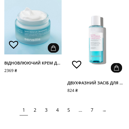
ВІДНОВЛЮЮЧИЙ КРЕМ ДЛЯ ОБЛИЧЧЯ - SKIN RESCUE [BARRIER]
2369
₴
ДВУХФАЗНИЙ ЗАСІБ ДЛЯ ЗНЯТТЯ МАКІЯЖУ З ОЧЕЙ І ГУБ - BIPHASIC EYES&LIPS REMOVER
824
₴
1
2
3
4
5
…
7
→