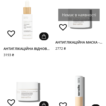
Немає в наявності
АНТИГЛІКАЦІЙНА МАСКА - ETERNALIST A.G.E. [MASK]
2772
₴
АНТИГЛІКАЦІЙНА ВІДНОВЛЮВАЛЬНА СИРОВАТКА - ETERNALIST A.G.E. SERUM AL
3193
₴