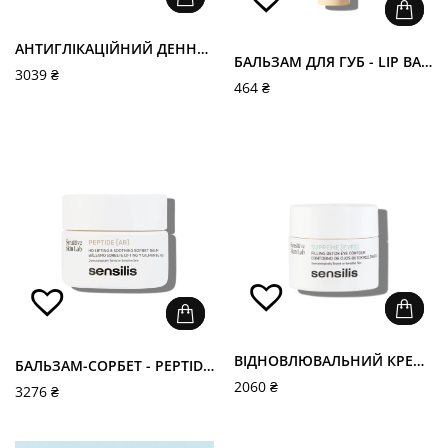
АНТИГЛІКАЦІЙНИЙ ДЕННИЙ КРЕМ - ETERNALIST DAY CREAM
БАЛЬЗАМ ДЛЯ ГУБ - LIP BALM
3039
₴
464
₴
ВІДНОВЛЮВАЛЬНИЙ КРЕМ ДЛЯ ЗОНИ НАВКОЛО ОЧЕЙ - SUPREME EYES CONTOUR
БАЛЬЗАМ-СОРБЕТ - PEPTIDE [AR]
2060
₴
3276
₴