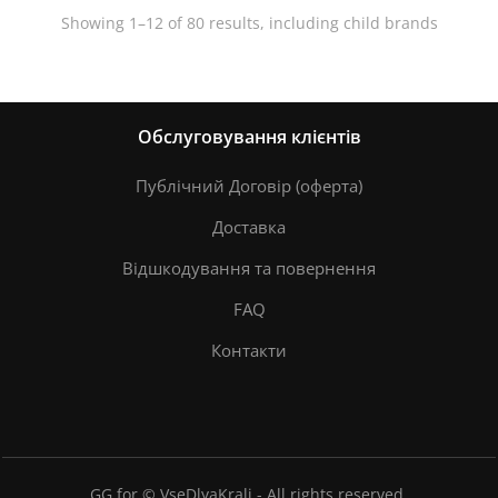
Showing 1–12 of 80 results, including child brands
Обслуговування клієнтів
Публічний Договір (оферта)
Доставка
Відшкодування та повернення
FAQ
Контакти
GG for © VseDlyaKrali - All rights reserved.