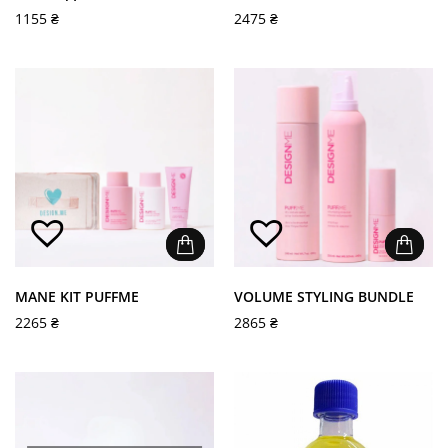
1155
₴
2475
₴
MANE KIT PUFFME
VOLUME STYLING BUNDLE
2265
₴
2865
₴