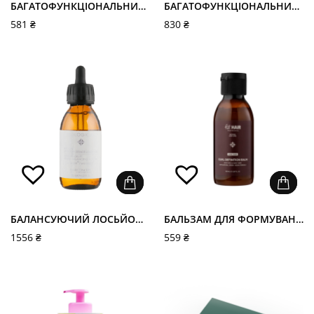
БАГАТОФУНКЦІОНАЛЬНИЙ ДОГЛЯД 10-В-1 ДЛЯ ЗАХИСТУ ТА ВІДНОВЛЕННЯ ВОЛОССЯ - FUTHAIR TOTAL CARE CODE 10-IN-1
БАГАТОФУНКЦІОНАЛЬНИЙ КРЕМ-СПРЕЙ 15В1 - HAIR REPAIR SPRAY
581
₴
830
₴
БАЛАНСУЮЧИЙ ЛОСЬЙОН ВІД ЛУПИ - HAIR CONCEPT BIOLOGICAL ANTI-DANDRUFF DERMOBAL LOTION
БАЛЬЗАМ ДЛЯ ФОРМУВАННЯ КУЧЕРІВ CURLY DEFINITION BALM
1556
₴
559
₴