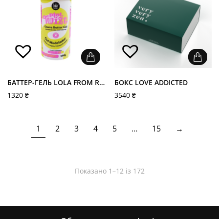
БАТТЕР-ГЕЛЬ LOLA FROM RIO ДЛЯ МОДЕЛЮВАННЯ ЗАВИТКА - PLOT TWIST GUAVA BUTTER GEL
БОКС LOVE ADDICTED
1320
₴
3540
₴
1
2
3
4
5
…
15
→
Показано 1–12 із 172