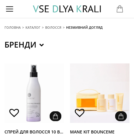
ГОЛОВНА
КАТАЛОГ
ВОЛОССЯ
НЕЗМИВНИЙ ДОГЛЯД
You are here:
БРЕНДИ
CПРЕЙ ДЛЯ ВОЛОССЯ 10 В 1 - LUSETA BEAUTY MULTIPURPOSE LEAVE-IN CONDITIONER
MANE KIT BOUNCEME