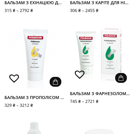
БАЛЬЗАМ З ЕХІНАЦІЄЮ ДЛЯ НІГ “SCHRUNDENSALBE MIT ECHINACEA”, PEDIBAEHR
БАЛЬЗАМ З КАРІТЕ ДЛЯ НІГ (CARE BALSAM), PEDIBAEHR
315
₴
–
2792
₴
306
₴
–
2455
₴
БАЛЬЗАМ З ФАРНЕЗОЛОМ ДЛЯ НІГ “FUSSDEOBALSAM MIT FARNESOL”, PEDIBAEHR
БАЛЬЗАМ З ПРОПОЛІСОМ ДЛЯ НІГ (FUSSBALSAM), PEDIBAEHR
745
₴
–
2721
₴
329
₴
–
3212
₴