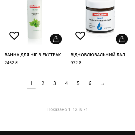
ВАННА ДЛЯ НІГ З ЕКСТРАКТОМ МЕЛІСИ (FUSSBAD MELISSE) PEDIBAEHR
ВІДНОВЛЮВАЛЬНИЙ БАЛЬЗАМ З САЛІЦИЛОВОЮ КИСЛОТОЮ (HORNHAUT-REDUZIERBALSAM) PEDIBAEHR
2462
₴
972
₴
1
2
3
4
5
6
→
Показано 1–12 із 71