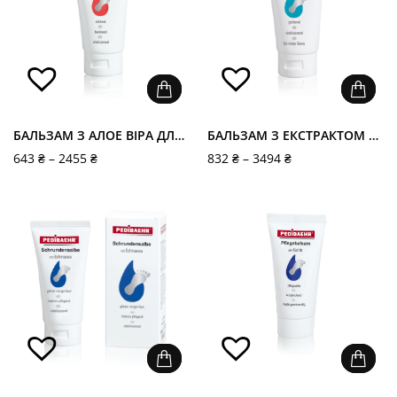
БАЛЬЗАМ З АЛОЕ ВІРА ДЛЯ НІГ (FRISCHEBALSAM), PEDIBAEHR
БАЛЬЗАМ З ЕКСТРАКТОМ КІНСЬКОГО КАШТАНУ ДЛЯ НІГ (BEINBALSAM MIT ROSSKASTANIENEXTRAKT), PEDIBAEHR
643
₴
–
2455
₴
832
₴
–
3494
₴