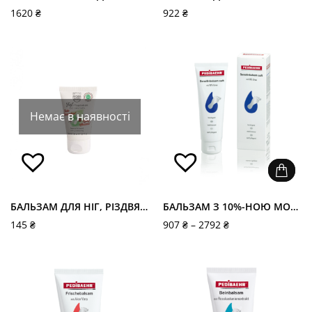
1620
₴
922
₴
Немає в наявності
БАЛЬЗАМ ДЛЯ НІГ, РІЗДВЯНА СЕРІЯ
БАЛЬЗАМ З 10%-НОЮ МОЧЕВИНОЮ ДЛЯ НІГ “SENSITIVBALSAM SOFT MIT 10% UREA”, PEDIBAEHR
145
₴
907
₴
–
2792
₴