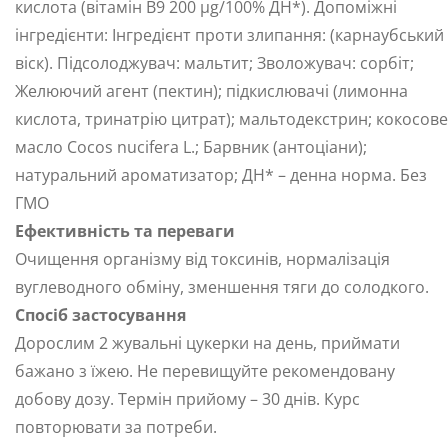
кислота (вітамін В9 200 μg/100% ДН*). Допоміжні
інгредієнти: Інгредієнт проти злипання: (карнаубський
віск). Підсолоджувач: мальтит; Зволожувач: сорбіт;
Желюючий агент (пектин); підкислювачі (лимонна
кислота, тринатрію цитрат); мальтодекстрин; кокосове
масло Cocos nucifera L.; Барвник (антоціани);
натуральний ароматизатор; ДН* – денна норма. Без
ГМО
Ефективність та переваги
Очищення організму від токсинів, нормалізація
вуглеводного обміну, зменшення тяги до солодкого.
Спосіб застосування
Дорослим 2 жувальні цукерки на день, приймати
бажано з їжею. Не перевищуйте рекомендовану
добову дозу. Термін прийому – 30 днів. Курс
повторювати за потреби.