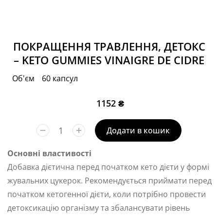
ПОКРАЩЕННЯ ТРАВЛЕННЯ, ДЕТОКС
– KETO GUMMIES VINAIGRE DE CIDRE
Об'єм
60 капсул
1152
₴
Додати в кошик
Основні властивості
Добавка дієтична перед початком кето дієти у формі
жувальних цукерок. Рекомендується приймати перед
початком кетогенної дієти, коли потрібно провести
детоксикацію організму та збалансувати рівень