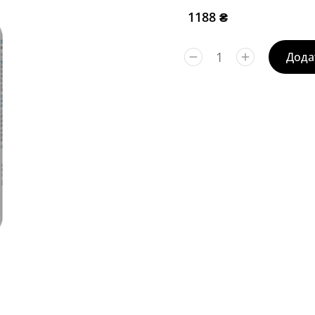
1188
₴
Дода