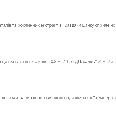
еталів та рослинних екстрактів . Завдяки цинку сприяє
 цитрату та літотамнію 60,8 мг / 16% ДН, калій71,4 мг / 3,
ісля їди, запиваючи склянкою води кімнатної температур