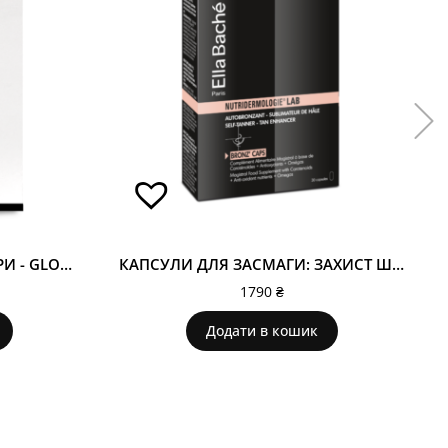
КАПСУЛИ ДЛЯ СЯЙВА ШКІРИ - GLOW CAPS
КАПСУЛИ ДЛЯ ЗАСМАГИ: ЗАХИСТ ШКІРИ, АКТИВАЦІЯ І ПРОЛОНГАЦІЯ ЗАСМАГИ - BRONZ’CAPS – SELF-TANNER – TAN ENHANCER
1790
₴
Додати в кошик