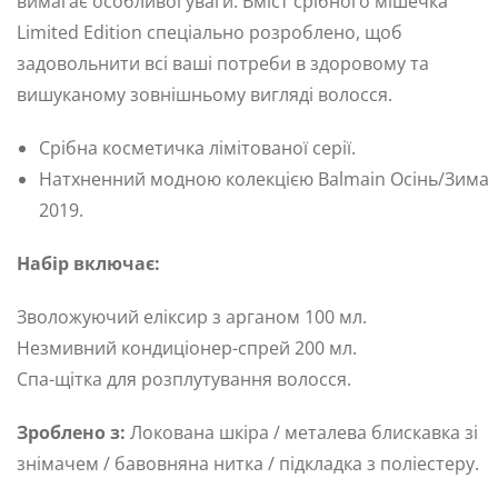
вимагає особливої ​​уваги. Вміст срібного мішечка
Limited Edition спеціально розроблено, щоб
задовольнити всі ваші потреби в здоровому та
вишуканому зовнішньому вигляді волосся.
Срібна косметичка лімітованої серії.
Натхненний модною колекцією Balmain Осінь/Зима
2019.
Набір включає:
Зволожуючий еліксир з арганом 100 мл.
Незмивний кондиціонер-спрей 200 мл.
Спа-щітка для розплутування волосся.
Зроблено з:
Локована шкіра / металева блискавка зі
знімачем / бавовняна нитка / підкладка з поліестеру.