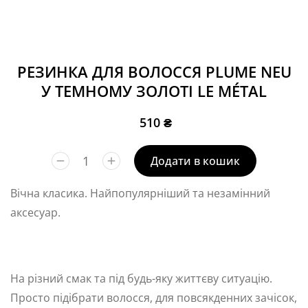
РЕЗИНКА ДЛЯ ВОЛОССЯ PLUME NEU
У ТЕМНОМУ ЗОЛОТІ LE MÉTAL
510
₴
Додати в кошик
Вічна класика. Найпопулярніший та незамінний
аксесуар.
На різний смак та під будь-яку життєву ситуацію.
Просто підібрати волосся, для повсякденних зачісок,