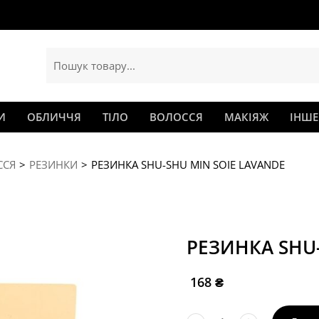
И
ОБЛИЧЧЯ
ТІЛО
ВОЛОССЯ
МАКІЯЖ
ІНШЕ
ССЯ
РЕЗИНКИ
РЕЗИНКА SHU-SHU MIN SOIE LAVANDE
РЕЗИНКА SHU-
168
₴