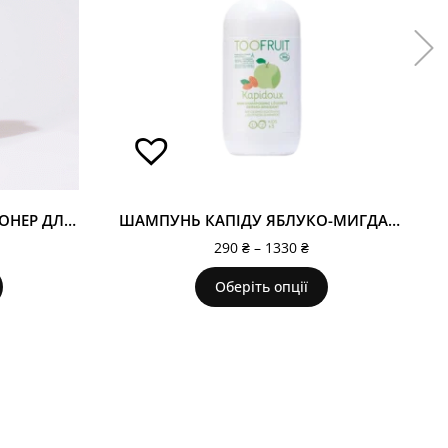
ЗВОЛОЖУЮЧИЙ КОНДИЦІОНЕР ДЛЯ ДОДАННЯ ОБ'ЄМУ PUFF.ME
ШАМПУНЬ КАПІДУ ЯБЛУКО-МИГДАЛЬ
290
₴
–
1330
₴
Оберіть опції