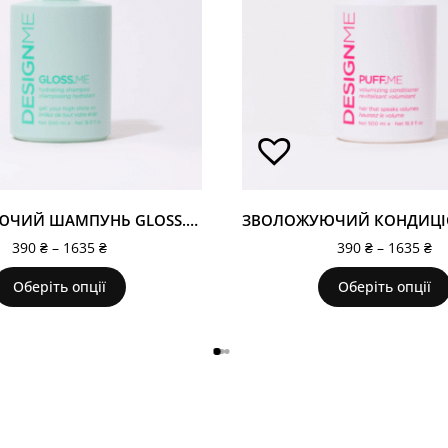
ЗВОЛОЖУЮЧИЙ ШАМПУНЬ GLOSS.ME
390
₴
–
1635
₴
390
₴
–
1635
₴
Оберіть опції
Оберіть опції