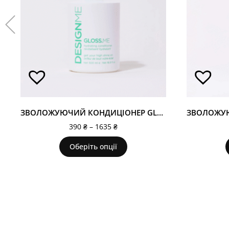
ЗВОЛОЖУЮЧИЙ КОНДИЦІОНЕР GLOSS.ME
390
₴
–
1635
₴
Оберіть опції