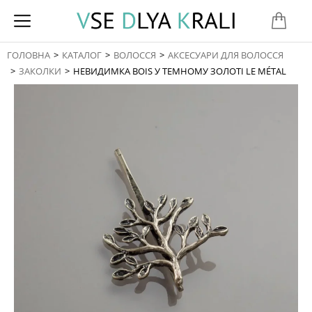
ГОЛОВНА
КАТАЛОГ
ВОЛОССЯ
АКСЕСУАРИ ДЛЯ ВОЛОССЯ
You are here:
ЗАКОЛКИ
НЕВИДИМКА BOIS У ТЕМНОМУ ЗОЛОТІ LE MÉTAL