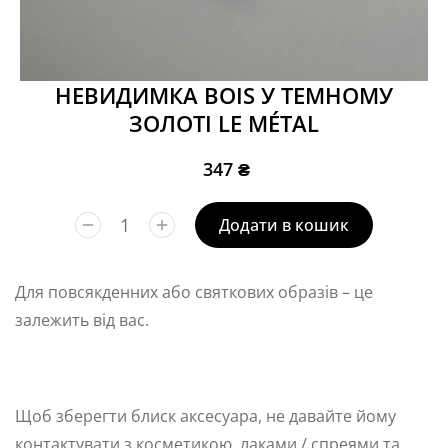
НЕВИДИМКА BOIS У ТЕМНОМУ
ЗОЛОТІ LE MÉTAL
347
₴
Додати в кошик
Для повсякденних або святкових образів – це
залежить від вас.
Щоб зберегти блиск аксесуара, не давайте йому
контактувати з косметикою, лаками / спреями та