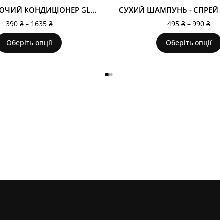
ЗВОЛОЖУЮЧИЙ КОНДИЦІОНЕР GLOSS.ME
390
₴
–
1635
₴
495
₴
–
990
₴
Оберіть опції
Оберіть опції