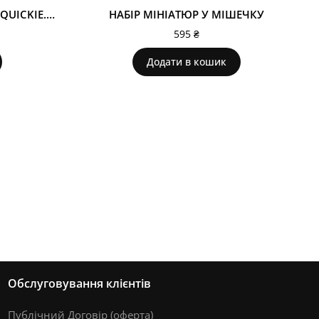
СУХИЙ ШАМПУНЬ - СПРЕЙ QUICKIE.ME BLONDE
НАБІР МІНІАТЮР У МІШЕЧКУ
595
₴
Додати в кошик
Обслуговування клієнтів
Публічний Договір (оферта)