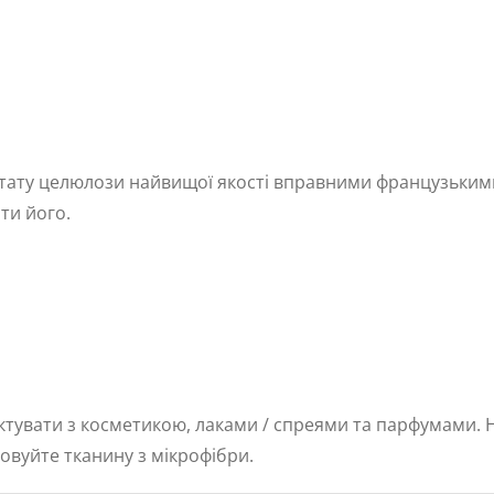
цетату целюлози найвищої якості вправними французьким
ти його.
тувати з косметикою, лаками / спреями та парфумами. Ні
овуйте тканину з мікрофібри.