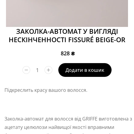
ЗАКОЛКА-АВТОМАТ У ВИГЛЯДІ
НЕСКІНЧЕННОСТІ FISSURÉ BEIGE-OR
828
₴
Додати в кошик
Підкреслить красу вашого волосся.
Заколка-автомат для волосся від GRIFFE виготовлена з
ацетату целюлози найвищої якості вправними