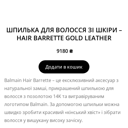
ШПИЛЬКА ДЛЯ ВОЛОССЯ ЗІ ШКІРИ –
HAIR BARRETTE GOLD LEATHER
9180
₴
Додати в кошик
Balmain Hair Barrette – це ексклюзивний аксесуар з
натуральної замші, прикрашений шпилькою для
волосся з позолотою 14K та вигравіруваним
логотипом Balmain. За допомогою шпильки можна
швидко зробити красивий «кінський хвіст» і зібрати
волосся у вишукану високу зачіску.