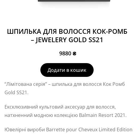
ШПИЛЬКА ДЛЯ ВОЛОССЯ КОК-РОМБ
– JEWELERY GOLD SS21
9880
₴
Додати в кошик
“Лімітована серія” – шпилька для волосся Кок Ромб
Gold SS21.
Ексклюзивний культовий аксесуар для волосся,
натхненний модною колекцією Balmain Resort 2021.
Ювелірні вироби Barrette pour Cheveux Limited Edition