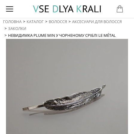
ГОЛОВНА
КАТАЛОГ
ВОЛОССЯ
АКСЕСУАРИ ДЛЯ ВОЛОССЯ
You are here:
ЗАКОЛКИ
НЕВИДИМКА PLUME MIN У ЧОРНЕНОМУ СРІБЛІ LE MÉTAL