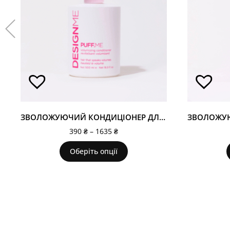
ЗВОЛОЖУЮЧИЙ КОНДИЦІОНЕР ДЛЯ ДОДАННЯ ОБ'ЄМУ PUFF.ME
390
₴
–
1635
₴
Оберіть опції