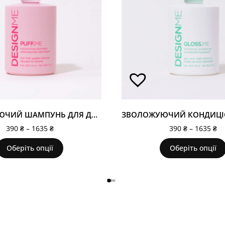
ЗВОЛОЖУЮЧИЙ ШАМПУНЬ ДЛЯ ДОДАННЯ ОБ'ЄМУ PUFF.ME
390
₴
–
1635
₴
390
₴
–
1635
₴
Оберіть опції
Оберіть опції