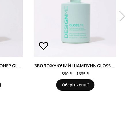
ЗВОЛОЖУЮЧИЙ КОНДИЦІОНЕР GLOSS.ME
ЗВОЛОЖУЮЧИЙ ШАМПУНЬ GLOSS.ME
390
₴
–
1635
₴
Оберіть опції