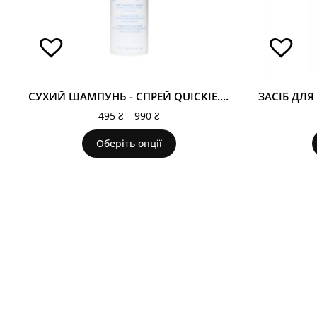
СУХИЙ ШАМПУНЬ - СПРЕЙ QUICKIE.ME BLONDE
495
₴
–
990
₴
Оберіть опції