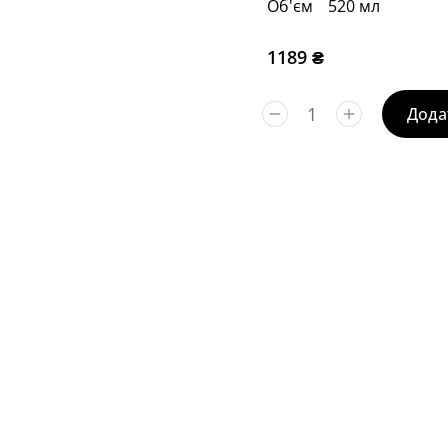
Об'єм
520 мл
1189
₴
Дода