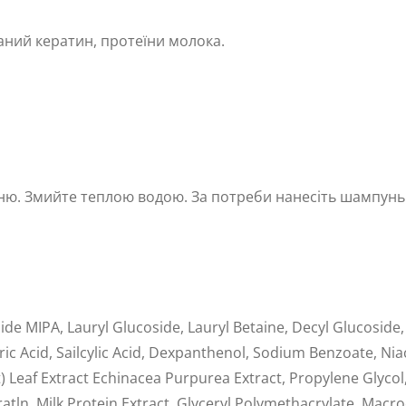
ваний кератин, протеїни молока.
ю. Змийте теплою водою. За потреби нанесіть шампунь 
de MIPA, Lauryl Glucoside, Lauryl Betaine, Decyl Glucoside
ic Acid, Sailcylic Acid, Dexpanthenol, Sodium Benzoate, Nia
 Leaf Extract Echinacea Purpurea Extract, Propylene Glycol,
tln, Milk Protein Extract, Glyceryl Polymethacrylate, Macrocys