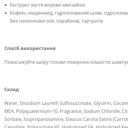
Екстракт листя моркви звичайної.
Кофеїн, ніацинамід, гідролізований шовк, гідролізо
Без силіконової олії, парабенів, тартратів
Спосіб використання
Помасажуйте шкіру голови помірною кількістю шампун
Склад
Water, Disodium Laureth Sulfosuccinate, Glycerin, Cocami
MEA, Polyquaternium-10, Fragrance, Sodium Chloride, Citr
Sorbate, lsopropanolamine, Daucus Carota Sativa (Carrot)
Caprylate, Polysorbate 60, Hydrolyzed Sik, Hydrolyzed Kera