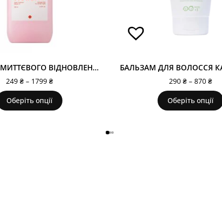
ЗАСІБ ДЛЯ МИТТЄВОГО ВІДНОВЛЕННЯ ВОЛОССЯ (КЕРАТИНОВА МАСКА) «WATER TREATMENT: MIRACLE 10 » MOREMO
249
₴
–
1799
₴
290
₴
–
870
₴
Оберіть опції
Оберіть опції