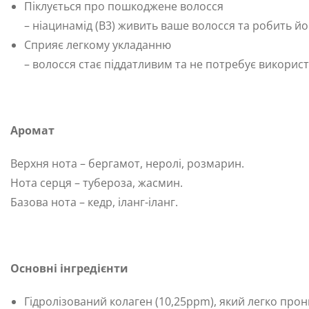
Піклується про пошкоджене волосся
– ніацинамід (B3) живить ваше волосся та робить йо
Сприяє легкому укладанню
– волосся стає піддатливим та не потребує використ
Аромат
Верхня нота – бергамот, неролі, розмарин.
Нота серця – тубероза, жасмин.
Базова нота – кедр, іланг-іланг.
Основні інгредієнти
Гідролізований колаген (10,25ppm), який легко про