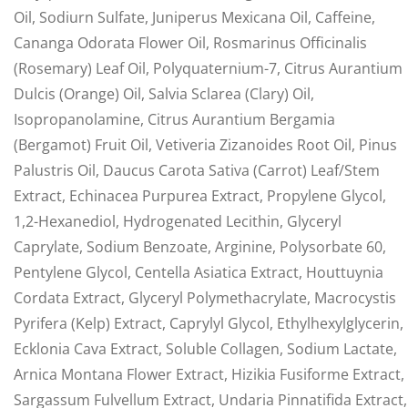
Oil, Sodiurn Sulfate, Juniperus Mexicana Oil, Caffeine,
Cananga Odorata Flower Oil, Rosmarinus Officinalis
(Rosemary) Leaf Oil, Polyquaternium-7, Citrus Aurantium
Dulcis (Orange) Oil, Salvia Sclarea (Clary) Oil,
Isopropanolamine, Citrus Aurantium Bergamia
(Bergamot) Fruit Oil, Vetiveria Zizanoides Root Oil, Pinus
Palustris Oil, Daucus Carota Sativa (Carrot) Leaf/Stem
Extract, Echinacea Purpurea Extract, Propylene Glycol,
1,2-Hexanediol, Hydrogenated Lecithin, Glyceryl
Caprylate, Sodium Benzoate, Arginine, Polysorbate 60,
Pentylene Glycol, Centella Asiatica Extract, Houttuynia
Cordata Extract, Glyceryl Polymethacrylate, Macrocystis
Pyrifera (Kelp) Extract, Caprylyl Glycol, Ethylhexylglycerin,
Ecklonia Cava Extract, Soluble Collagen, Sodium Lactate,
Arnica Montana Flower Extract, Hizikia Fusiforme Extract,
Sargassum Fulvellum Extract, Undaria Pinnatifida Extract,