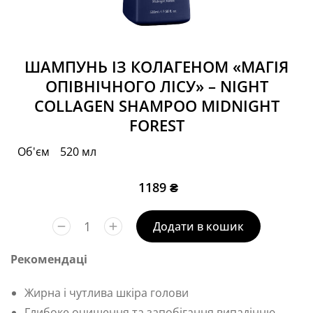
ШАМПУНЬ ІЗ КОЛАГЕНОМ «МАГІЯ
ОПІВНІЧНОГО ЛІСУ» – NIGHT
COLLAGEN SHAMPOO MIDNIGHT
FOREST
Об'єм
520 мл
1189
₴
Додати в кошик
Рекомендаці
Жирна і чутлива шкіра голови
Глибоке очищення та запобігання випадінню