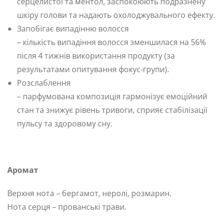
серцелистої та ментол, заспокоюють подразнену
шкіру голови та надають охолоджувального ефекту.
Запобігає випадінню волосся
– кількість випадіння волосся зменшилася на 56%
після 4 тижнів використання продукту (за
результатами опитування фокус-групи).
Розслаблення
– парфумована композиція гармонізує емоційний
стан та знижує рівень тривоги, сприяє стабілізації
пульсу та здоровому сну.
Аромат
Верхня нота – бергамот, неролі, розмарин.
Нота серця – прованські трави.