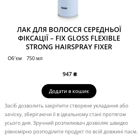
ЛАК ДЛЯ ВОЛОССЯ СЕРЕДНЬОЇ
ФІКСАЦІЇ – FIX GLOSS FLEXIBLE
STRONG HAIRSPRAY FIXER
Об'єм
750 мл
947
₴
Додати в кошик
Засіб дозволить закріпити створене укладання або
зачіску, зберігаючи її в ідеальному стані протягом
усього дня. Зручний розпилювач дозволяє швидко
рівномірно розподілити продукт по всій довжині пасм.