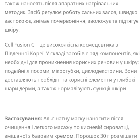
також наносять після апаратних нагрівальних
методик. Засіб регулює роботу сальних залоз, швидко
заспокоює, знімає почервоніння, зволожує та підтягує
шкіру.
Cell Fusion C – це високоякісна космецевтика з
Південної Кореї. У складі засобів є ряд компонентів, які
необхідні для проникнення корисних речовин у шкіру:
подвійні ліпосоми, мікрогубки, циклодекстрини. Вони
доставляють необхідні та корисні елементи у глибокі
шари дерми, а також нормалізують функції шкіри.
Застосування:
Альгінатну маску наносити після
очищення і легкого масажу по кисневій сироватці,
змішаної з базовим кремом. Порошок 30 г розмішати