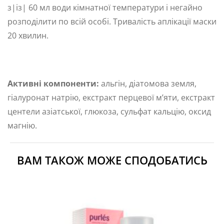
з|із| 60 мл води кімнатної температури і негайно
розподілити по всій особі. Тривалість аплікації маски
20 хвилин.
Активні компоненти:
альгін, діатомова земля,
гіалуронат натрію, екстракт перцевої м’яти, екстракт
центели азіатської, глюкоза, сульфат кальцію, оксид
магнію.
ВАМ ТАКОЖ МОЖЕ СПОДОБАТИСЬ