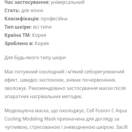
Час застосування:
універсальний
Стать:
для жінок
Класифікація:
професійна
Тип шкіри:
всі типи
Країна ТМ:
Корея
Зроблено в:
Корея
Для будь-якого типу шкіри
Має потужний охолодний і м’який себорегулюючий
ефект, швидко заспокоює, знімає почервоніння,
зволожує. Рекомендовано застосування маски після
апаратних нагрівальних методик.
Модельуюча маска, що охолоджує, Cell Fusion C Aqua
Cooling Modeling Mask призначена для догляду за
чутливою, стресованою і зневодненою шкірою. Засіб