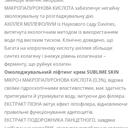
Зменшує мімічні зморшки.
МАКРОГІАЛУРОНОВА КИСЛОТА забезпечує негайну
зволожувальну та розгладжувальну дію.
АХІЛЛЕЯ МІЛЛЕФОЛІУМ із Наукового саду Davines,
витягнута екологічним методом із використанням
води під високим тиском. Клінічно доведено, що
багата на хлорогенову кислоту ахіллея збільшує
синтез колагену і знижує рівень колагенази –
ферменту, що руйнує колаген.
Омолоджувальний ліфтинг крем SUBLIME SKIN
МІКРО-І МАКРОГІАЛУРОНОВА КИСЛОТА (0,3%), відома
своїми гідроскопічними властивостями, має здатність
притягувати й утримувати воду, імітуючи дію філлера.
ЕКСТРАКТ ПІОНА імітує ефект ліпофілера, відновлюючи
правильне функціонування адипоцитів.
ЕКСТРАКТ ПОДОРОЖНИКА ЛАНЦЕТНОГО, завдяки