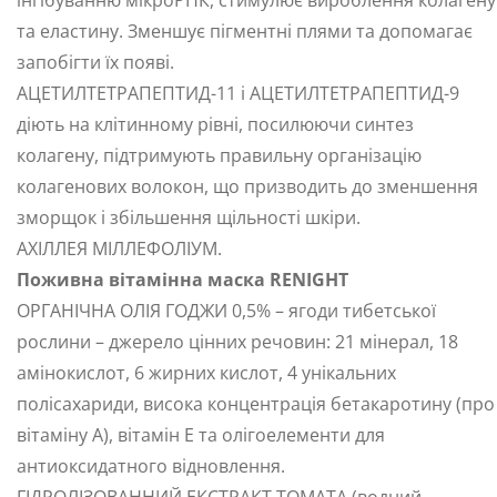
інгібуванню мікроРНК, стимулює вироблення колагену
та еластину. Зменшує пігментні плями та допомагає
запобігти їх появі.
АЦЕТИЛТЕТРАПЕПТИД-11 і АЦЕТИЛТЕТРАПЕПТИД-9
діють на клітинному рівні, посилюючи синтез
колагену, підтримують правильну організацію
колагенових волокон, що призводить до зменшення
зморщок і збільшення щільності шкіри.
АХІЛЛЕЯ МІЛЛЕФОЛІУМ.
Поживна вітамінна маска RENIGHT
ОРГАНІЧНА ОЛІЯ ГОДЖИ 0,5% – ягоди тибетської
рослини – джерело цінних речовин: 21 мінерал, 18
амінокислот, 6 жирних кислот, 4 унікальних
полісахариди, висока концентрація бетакаротину (про
вітаміну А), вітамін Е та олігоелементи для
антиоксидатного відновлення.