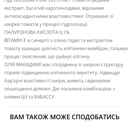
ГІДРОЛІЗОВАННИЙ ЕКСТРАКТ ТОМАТА (водний
екстракт, багатий каротиноїдами, відомими
антиоксидантними властивостями. Отримано зі
шкірки томатів у процесі гідролізації.
ГІАЛУРОНОВА КИСЛОТА 0,1%.
ВІТАМІН Е в синергії з олією годжі та екстрактом
томату захищає цілісність клітинних мембран, гальмує
процес окислення, що руйнує клітину.
ОЛІЯ МАКАДАМІЇ має споріднену зі шкірою структуру,
сприяє підвищенню клітинного імунітету, підвищує
бар’єрні властивості шкіри, живить і відновлює
пошкоджені ділянки. Дія посилена комбінацією з
оліями ШІ та БАБАССУ
ВАМ ТАКОЖ МОЖЕ СПОДОБАТИСЬ