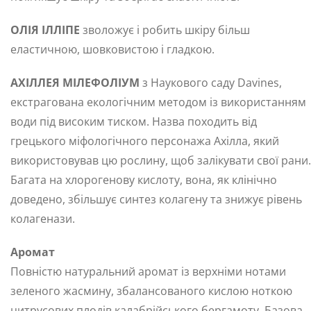
ОЛІЯ ІЛЛІПЕ
зволожує і робить шкіру більш
еластичною, шовковистою і гладкою.
АХІЛЛЕЯ МІЛЕФОЛІУМ
з Наукового саду Davines,
екстрагована екологічним методом із використанням
води під високим тиском. Назва походить від
грецького міфологічного персонажа Ахілла, який
використовував цю рослину, щоб залікувати свої рани.
Багата на хлорогенову кислоту, вона, як клінічно
доведено, збільшує синтез колагену та знижує рівень
колагенази.
Аромат
Повністю натуральний аромат із верхніми нотами
зеленого жасмину, збалансованого кислою ноткою
цитрусових плодів калабрійського бергамоту. Базова