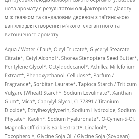
нота аромату є результатом ольфакторного діалогу
між гваяком та сандаловим деревом з таїтянською
ваніллю для створення м’якого, елегантного та
витонченого аромату.
Aqua / Water / Eau*, Oleyl Erucate*, Glyceryl Stearate
Citrate*, Cetyl Alcohol*, Shorea Stenoptera Seed Butter*,
Pentylene Glycol*, Octyldodecanol*, Achillea Millefolium
Extract*, Phenoxyethanol, Cellulose*, Parfum /
Fragrance*, Sorbitan Laurate*, Tapioca Starch / Triticum
Vulgare (Wheat) Starch*, Sodium Levulinate*, Xanthan
Gum*, Mica*, Caprylyl Glycol, CI 77891 / Titanium
Dioxide*, Ethylhexylglycerin, Sodium Hydroxide, Sodium
Phytate*, Kaolin*, Sodium Hyaluronate*, O-Cymen-5-Ol,
Magnolia Officinalis Bark Extract*, Linalool*,
Tocopherol*, Glycine Soja Oil / Glycine Soja (Soybean)