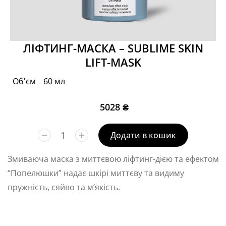
ЛІФТИНГ-МАСКА – SUBLIME SKIN
LIFT-MASK
Об'єм
60 мл
5028
₴
Додати в кошик
Змиваюча маска з миттєвою ліфтинг-дією та ефектом
“Попелюшки” надає шкірі миттєву та видиму
пружність, сяйво та м’якість.