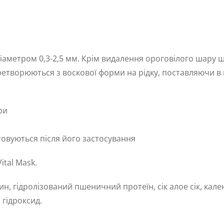
аметром 0,3-2,5 мм. Крім видалення ороговілого шару шк
еретворюються з воскової форми на рідку, поставляючи в
ри
товуються після його застосування
tal Mask.
ин, гідролізований пшеничний протеїн, сік алое сік, кал
 гідроксид.