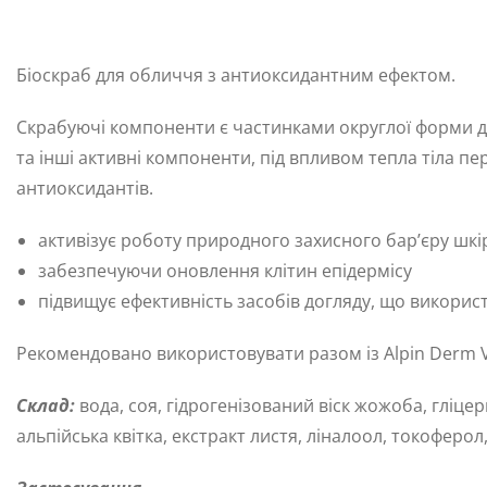
Біоскраб для обличчя з антиоксидантним ефектом.
Скрабуючі компоненти є частинками округлої форми ді
та інші активні компоненти, під впливом тепла тіла п
антиоксидантів.
активізує роботу природного захисного бар’єру шкі
забезпечуючи оновлення клітин епідермісу
підвищує ефективність засобів догляду, що викорис
Рекомендовано використовувати разом із Alpin Derm Vi
Склад:
вода, соя, гідрогенізований віск жожоба, гліцер
альпійська квітка, екстракт листя, ліналоол, токоферол,