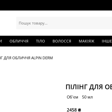
И
ОБЛИЧЧЯ
ТІЛО
ВОЛОССЯ
МАКІЯЖ
ІНШЕ
НГ ДЛЯ ОБЛИЧЧЯ ALPIN DERM
ПІЛІНГ ДЛЯ 
Об'єм
50 мл
2458
₴