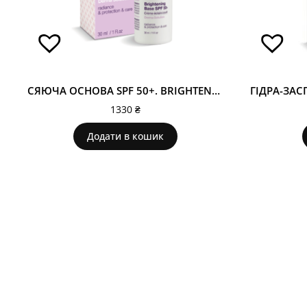
СЯЮЧА ОСНОВА SPF 50+. BRIGHTENING BASE SPF 50+ 122
1330
₴
Додати в кошик