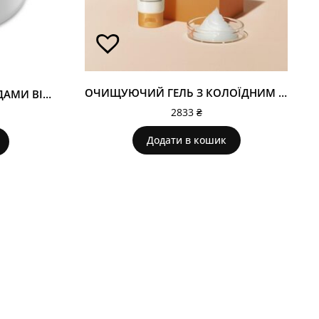
ОЧИЩУЮЧИЙ ГЕЛЬ З КОЛОЇДНИМ СРІБЛОМ І ПЛАТИНОЮ MOISTURE CLEANSING GEL
ПАТЧІ ДЛЯ ПОВІК З ПЕПТИДАМИ ВІДНОВЛЮЮЧІ, ПРОТИНАБРАКОВІ. PEPTIDE HYDROGEL EYE PATCHES 46
2833
₴
Додати в кошик