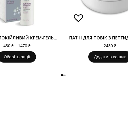
ГІДРА-ЗАСПОКІЙЛИВИЙ КРЕМ-ГЕЛЬ. HYDRACALM CREAM-GEL 139
480
₴
–
1470
₴
2480
₴
Оберіть опції
Додати в кошик