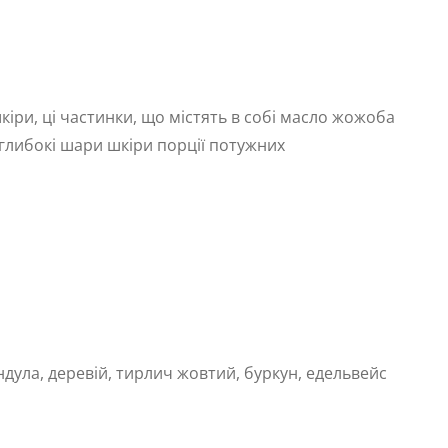
іри, ці частинки, що містять в собі масло жожоба
 глибокі шари шкіри порції потужних
ендула, деревій, тирлич жовтий, буркун, едельвейс