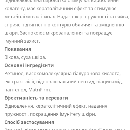
Відновлювальна сироватка стимулює вироблення
колагену, має кератолітичний ефект та стимулює
метаболізм в клітинах. Надає шкірі пружності та сяйва,
сприяє підтягненню контурів обличчя та зміцненню
шкіри. Заспокоює мікрозапалення та покращує
імунний захист.
Показання
Вікова, суха шкіра.
Основні інгредієнти
Ретинол, високомолекулярна гіалуронова кислота,
екстракт лілії, відновлювальний пептид, ніацинамід,
пантенол, MatriFirm.
Ефективність та переваги
Відновлення, кератолітичний ефект, надання
пружності, покращення імунітету шкіри.
Спосіб застосування