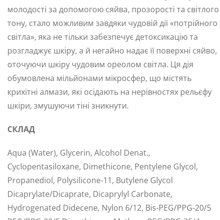
молодості за допомогою сяйва, прозорості та світлого
тону, стало можливим завдяки чудовій дії «потрійного
світла», яка не тільки забезпечує детоксикацію та
розгладжує шкіру, а й негайно надає її поверхні сяйво,
оточуючи шкіру чудовим ореолом світла. Ця дія
обумовлена мільйонами мікросфер, що містять
крихітні алмази, які осідають на нерівностях рельєфу
шкіри, змушуючи тіні зникнути.
СКЛАД
Aqua (Water), Glycerin, Alcohol Denat.,
Cyclopentasiloxane, Dimethicone, Pentylene Glycol,
Propanediol, Polysilicone-11, Butylene Glycol
Dicaprylate/Dicaprate, Dicaprylyl Carbonate,
Hydrogenated Didecene, Nylon 6/12, Bis-PEG/PPG-20/5