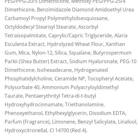
PEG/PPG-20/5 Dimethicone, Methoxy PEG/PPG-25/4
Dimethicone, Benzimidazole Diamond Amidoethyl Urea
Carbamoyl Propyl Polymethylsilsesquioxane,
Octyldodecyl Stearoyl Stearate, Ascorbyl
Tetraisopalmitate, Caprylic/Capric Triglyceride, Alaria
Esculenta Extract, Hydrolyzed Wheat Flour, Xanthan
Gum, Mica, Nylon-12, Silica, Squalane, Butyrospermum
Parkii (Shea Butter) Extract, Sodium Hyaluronate, PEG-10
Dimethicone, Isohexadecane, Hydrogenated
Phosphatidylcholine, Ceramide NP, Tocopheryl Acetate,
Polysorbate 40, Ammonium Polyacryloyldimethyl
Taurate, Pentaerythrityl Tetra-di-t-butyl
Hydroxyhydrocinnamate, Triethanolamine,
Phenoxyethanol, Ethylhexylglycerin, Disodium EDTA,
Parfum (Fragrance), Limonene, Benzyl Salicylate, Linalool,
Hydroxycitronellal, CI 14700 (Red 4).