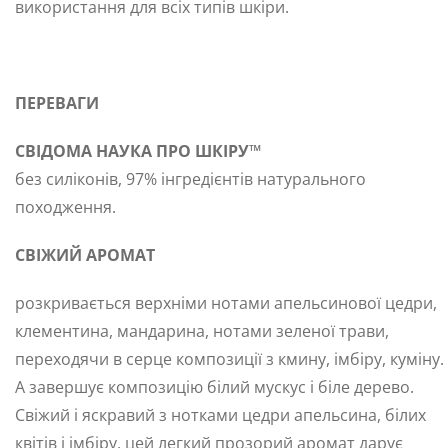
використання для всіх типів шкіри.
ПЕРЕВАГИ
СВІДОМА НАУКА ПРО ШКІРУ™
без силіконів, 97% інгредієнтів натурального
походження.
СВІЖИЙ АРОМАТ
розкривається верхніми нотами апельсинової цедри,
клементина, мандарина, нотами зеленої трави,
переходячи в серце композиції з кмину, імбіру, куміну.
А завершує композицію білий мускус і біле дерево.
Свіжий і яскравий з нотками цедри апельсина, білих
квітів і імбіру, цей легкий прозорий аромат дарує