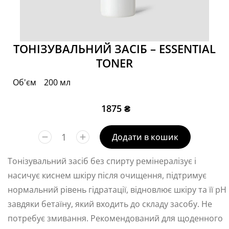
ТОНІЗУВАЛЬНИЙ ЗАСІБ – ESSENTIAL
TONER
Об'єм
200 мл
1875
₴
Додати в кошик
Тонізувальний засіб без спирту ремінералізує і
насичує киснем шкіру після очищення, підтримує
нормальний рівень гідратації, відновлює шкіру та її pH
завдяки бетаїну, який входить до складу засобу. Не
потребує змивання. Рекомендований для щоденного