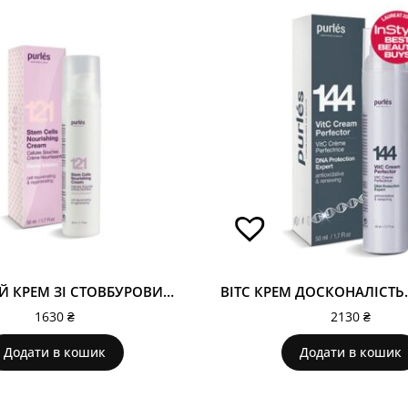
ПОЖИВНИЙ КРЕМ ЗІ СТОВБУРОВИМИ КЛІТИНАМИ. STEM CELLS NOURISHING CREAM 121
1630
₴
2130
₴
Додати в кошик
Додати в кошик