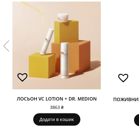
ЛОСЬОН VС LOTION + DR. MEDION
3863
₴
Додати в кошик