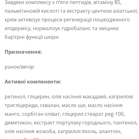
Завдяки комплексу з п’яти пептидів, вітаміну B5,
пальмітиновій кислоті та екстракту центели азіатської,
крем активізує процеси регенерації пошкодженого
епідермісу, нормалізує гідробаланс та зміцнює
бар’єрні функції шкіри.
Призначення:
ранок/вечір
Активні компоненти:
ретинол, гліцерин, олія насіння макадамії, каприлові
тригліцериди, сквалан, масло ши, масло насіння
манго, сорбітан оліват, гліцерил стеарат peg-100,
диметикон, екстракт портулаку городнього, пантенол,
олія насіння жожоба, каприлілгліколь, алантоїн,