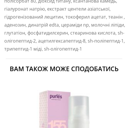
полісорбат 80, діоксид титану, ксантанова камедь,
гіалуронат натрію, екстракт центели азіатської,
гідрогенізований лецитин, токоферил ацетат, теанін ,
аденозин, динатрій edta, цераміди np, молочні ліпіди,
глутатіон, фосфатидилсерин, стеаринова кислота, sh-
олігопептид-2, ацетилгексапептид-8, sh-поліпептид-1,
трипептид-1 міді, sh-олігопептид-1
ВАМ ТАКОЖ МОЖЕ СПОДОБАТИСЬ