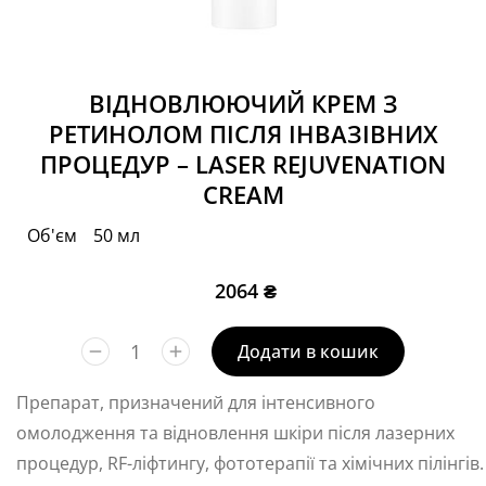
ВІДНОВЛЮЮЧИЙ КРЕМ З
РЕТИНОЛОМ ПІСЛЯ ІНВАЗІВНИХ
ПРОЦЕДУР – LASER REJUVENATION
CREAM
Об'єм
50 мл
2064
₴
Додати в кошик
Препарат, призначений для інтенсивного
омолодження та відновлення шкіри після лазерних
процедур, RF-ліфтингу, фототерапії та хімічних пілінгів.