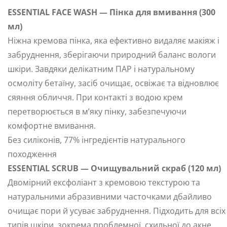
ESSENTIAL FACE WASH — Пінка для вмивання (300
мл)
Ніжна кремова пінка, яка ефективно видаляє макіяж і
забруднення, зберігаючи природний баланс вологи
шкіри. Завдяки делікатним ПАР і натуральному
осмоліту бетаїну, засіб очищає, освіжає та відновлює
сяяння обличчя. При контакті з водою крем
перетворюється в м’яку пінку, забезпечуючи
комфортне вмивання.
Без силіконів, 77% інгредієнтів натурального
походження
ESSENTIAL SCRUB — Очищувальний скраб (120 мл)
Двомірний ексфоліант з кремовою текстурою та
натуральними абразивними часточками дбайливо
очищає пори й усуває забруднення. Підходить для всіх
типів шкіри, зокрема проблемної, схильної до акне.