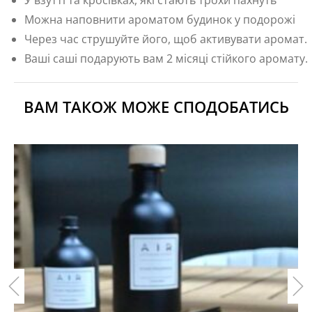
У взутті та кросівках, які стають трохи пахнуть
Можна наповнити ароматом будинок у подорожі
Через час струшуйте його, щоб активувати аромат.
Ваші саші подарують вам 2 місяці стійкого аромату.
ВАМ ТАКОЖ МОЖЕ СПОДОБАТИСЬ