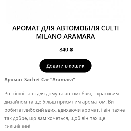
АРОМАТ ДЛЯ АВТОМОБІЛЯ CULTI
MILANO ARAMARA
840
₴
Додати в кошик
Аромат Sachet Car “Aramara”
Розкішні саші для дому та автомобіля, з красивим
дизайном та ще більш приємним ароматом. Ви
робите глибокий вдих, вдихаючи аромат, і він пахне
так добре, що вам хочеться, щоб він пах ще
сильніший!