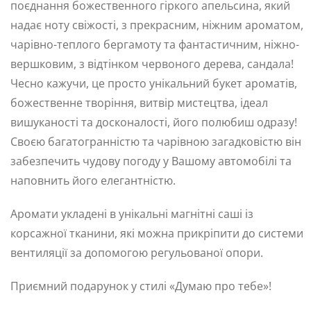
поєднання божественного гіркого апельсина, який
надає ноту свіжості, з прекрасним, ніжним ароматом,
чарівно-теплого бергамоту та фантастичним, ніжно-
вершковим, з відтінком червоного дерева, сандала!
Чесно кажучи, це просто унікальний букет ароматів,
божественне творіння, витвір мистецтва, ідеал
вишуканості та досконалості, його полюбиш одразу!
Своєю багатогранністю та чарівною загадковістю він
забезпечить чудову погоду у Вашому автомобілі та
наповнить його елегантністю.
Аромати укладені в унікальні магнітні саші із
корсажної тканини, які можна прикріпити до системи
вентиляції за допомогою регульованої опори.
Приємний подарунок у стилі «Думаю про тебе»!