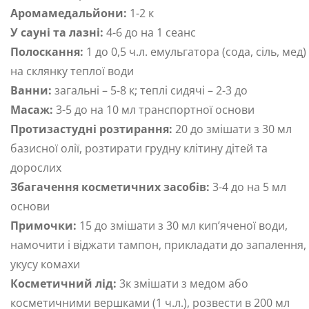
Аромамедальйони:
1-2 к
У сауні та лазні:
4-6 до на 1 сеанс
Полоскання:
1 до 0,5 ч.л. емульгатора (сода, сіль, мед)
на склянку теплої води
Ванни:
загальні – 5-8 к; теплі сидячі – 2-3 до
Масаж:
3-5 до на 10 мл транспортної основи
Протизастудні розтирання:
20 до змішати з 30 мл
базисної олії, розтирати грудну клітину дітей та
дорослих
Збагачення косметичних засобів:
3-4 до на 5 мл
основи
Примочки:
15 до змішати з 30 мл кип’яченої води,
намочити і віджати тампон, прикладати до запалення,
укусу комахи
Косметичний лід:
3к змішати з медом або
косметичними вершками (1 ч.л.), розвести в 200 мл