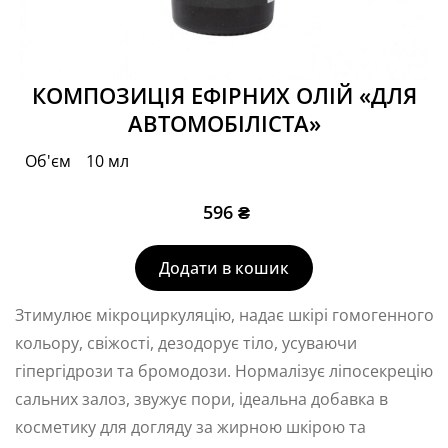
КОМПОЗИЦІЯ ЕФІРНИХ ОЛІЙ «ДЛЯ
АВТОМОБІЛІСТА»
Об'єм
10 мл
596
₴
Додати в кошик
Зтимулює мікроциркуляцію, надає шкірі гомогенного
кольору, свіжості, дезодорує тіло, усуваючи
гіпергідрози та бромодози. Нормалізує ліпосекрецію
сальних залоз, звужує пори, ідеальна добавка в
косметику для догляду за жирною шкірою та