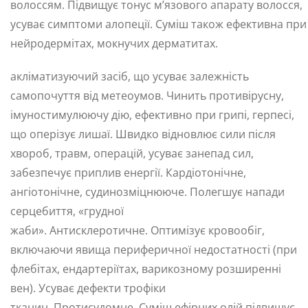
волоссям. Підвищує тонус м’язового апарату волосся,
усуває симптоми алопеції. Суміш також ефективна при
нейродермітах, мокнучих дерматитах.
акліматизуючий засіб, що усуває залежність
самопочуття від метеоумов. Чинить противірусну,
імуностимулюючу дію, ефективно при грипі, герпесі,
що оперізує лишаї. Швидко відновлює сили після
хвороб, травм, операцій, усуває занепад сил,
забезпечує приплив енергії. Кардіотонічне,
ангіотонічне, судинозміцнююче. Полегшує напади
серцебиття, «грудної
жаби». Антисклеротичне. Оптимізує кровообіг,
включаючи явища периферичної недостатності (при
флебітах, ендартеріїтах, варикозному розширенні
вен). Усуває дефекти трофіки
тканин. Протисудомне. Суміш ефірних олій підвищує