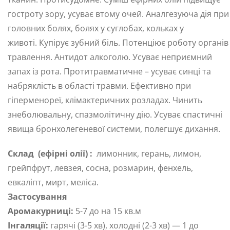
гостроту зору, усуває втому очей. Аналгезуюча дія при
головних болях, болях у суглобах, кольках у
животі. Купірує зубний біль. Потенціює роботу органів
травлення. Антидот алкоголю. Усуває неприємний
запах із рота. Протитравматичне – усуває синці та
набряклість в області травми. Ефективно при
гіперменореї, клімактеричних розладах. Чинить
знеболювальну, спазмолітичну дію. Усуває спастичні
явища бронхолегеневої системи, полегшує дихання.
Склад
(ефірні олії)
:
лимонник, герань, лимон,
грейпфрут, левзея, сосна, розмарин, фенхель,
евкаліпт, мирт, меліса.
Застосування
Аромакурниці:
5-7 до на 15 кв.м
Інгаляції:
гарячі (3-5 хв), холодні (2-3 хв) — 1 до