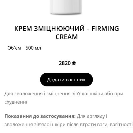
КРЕМ ЗМІЦНЮЮЧИЙ – FIRMING
CREAM
Об'єм
500 мл
2820
₴
Додати в кошик
Для зволоження і зміцнення зів’ялої шкіри або при
схудненні
Показання до застосування:
Для догляду і
зволоження зів’ялої шкіри після втрати ваги­, вагітності