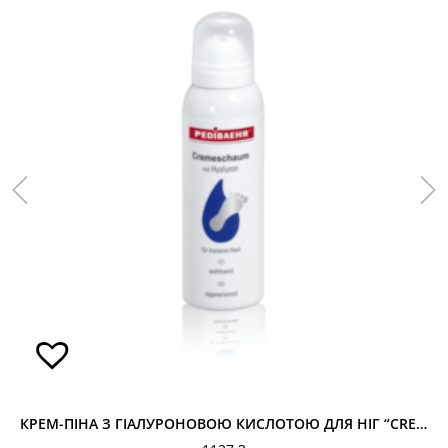
КРЕМ-ПІНА З ГІАЛУРОНОВОЮ КИСЛОТОЮ ДЛЯ НІГ “CREMESCHAUM MIT HYALURON”, PEDIBAEHR